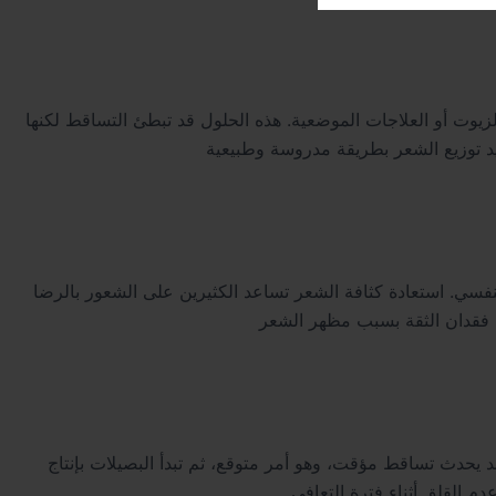
وت أو العلاجات الموضعية. هذه الحلول قد تبطئ التساقط لكنها
نفسي. استعادة كثافة الشعر تساعد الكثيرين على الشعور بالرضا
د يحدث تساقط مؤقت، وهو أمر متوقع، ثم تبدأ البصيلات بإنتاج