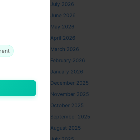
July 2026
ما الذي
June 2026
May 2026
الميزة الأساس
على أجهزة ذكية يتيح تحكمًا أفضل في عمق واتجاه الزراعة، وهو عنصر أساسي للحصول على نتائج واقعية.
April 2026
March 2026
ment
أهمية ا
February 2026
January 2026
التخطيط السل
December 2025
وتحديد خط الشعر المناسب. هذا التخطيط يضمن أن تكون النتيجة النهائية متناسقة مع المظهر العام، وليس مجرد زيادة في عدد الشعيرات.
November 2025
October 2025
كيف تسا
September 2025
على الرغم من
August 2025
معرفة دقيقة بطبيعة فروة الرأس ودورة نمو الشعر، وهو ما ينعكس مباشرة على جودة النتائج واستمراريتها.
July 2025