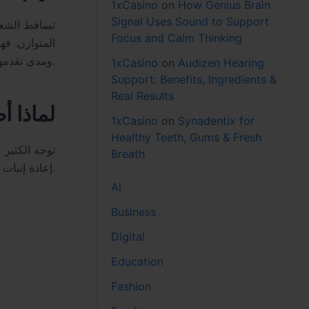
1xCasino
on
How Genius Brain
Signal Uses Sound to Support
تساقط الشعر
Focus and Calm Thinking
المتوازن. فه
ومدى تقدمها.
1xCasino
on
Audizen Hearing
Support: Benefits, Ingredients &
Real Results
لماذا أ
1xCasino
on
Synadentix for
Healthy Teeth, Gums & Fresh
توجه الكثير 
Breath
إعادة إنبات الشعر، بل إلى توزيع البصيلات بشكل مدروس يمنح مظهرًا طبيعيًا ومتناسقًا، ما يجعله خيارًا جذابًا للباحثين عن نتائج واضحة ومستقرة.
AI
Business
Digital
Education
Fashion