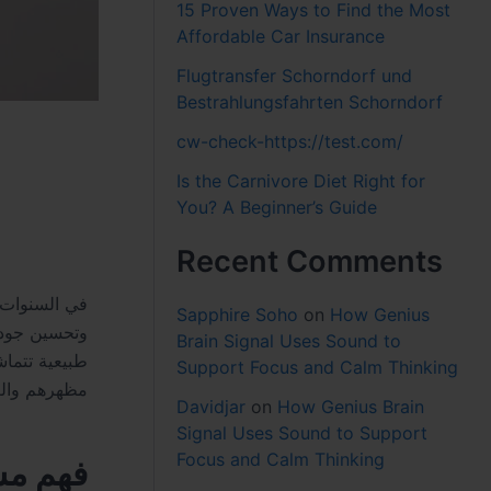
15 Proven Ways to Find the Most
Affordable Car Insurance
Flugtransfer Schorndorf und
Bestrahlungsfahrten Schorndorf
cw-check-https://test.com/
Is the Carnivore Diet Right for
You? A Beginner’s Guide
Recent Comments
في السنوات ا
Sapphire Soho
on
How Genius
وتحسين جودة
Brain Signal Uses Sound to
طبيعية تتماش
Support Focus and Calm Thinking
مظهرهم والعود
Davidjar
on
How Genius Brain
Signal Uses Sound to Support
Focus and Calm Thinking
فهم مش