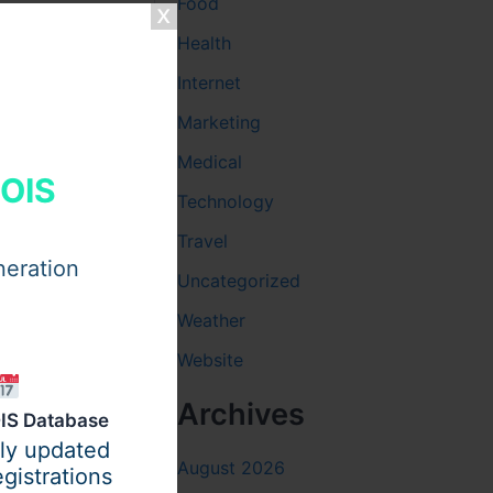
Food
Health
Internet
Marketing
Medical
HOIS
تطور تق
Technology
Travel
شهدت زراعة ا
neration
Uncategorized
ساهم في تقليل التدخل الجراحي، وتسريع التعافي، وتحسين كثافة الشعر المزروع، مما عزز ثقة المستخدمين في هذا النوع من الإجراءات.
Weather
دور الأ
Website
Archives
IS Database
الأجهزة الطب
ily updated
من تلف البصيلات، ويحسن نسبة بقاء الشعر المزروع، كما يساعد على تحقيق توزيع متوازن يتماشى مع خط الشعر الطبيعي.
August 2026
gistrations