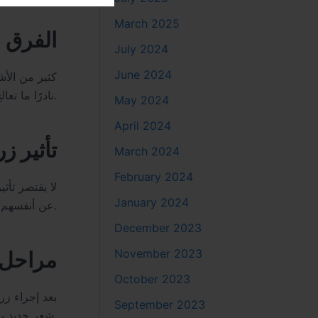
March 2025
الفرق ب
July 2024
June 2024
كثير من الأ
نادرًا ما تعالج المشكلة من جذورها. زراعة الشعر، على العكس، تقدم حلاً دائمًا يعيد توزيع الشعر بطريقة مدروسة وطبيعية.
May 2024
April 2024
تأثير ز
March 2024
February 2024
لا يقتصر تأث
January 2024
عن أنفسهم، وتحسن من تفاعلهم الاجتماعي والمهني، خاصة لمن كانوا يعانون من فقدان الثقة بسبب مظهر الشعر.
December 2023
November 2023
مراحل ن
October 2023
بعد إجراء زر
September 2023
شعر جديد بشكل تدريجي. فهم هذه المراحل يساعد على تقبل التغيرات المؤقتة وعدم القلق أثناء فترة التعافي.