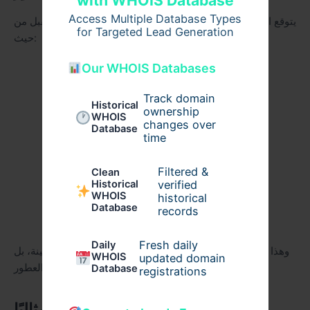
with WHOIS Database
Access Multiple Database Types
يتوقع الخبراء أن يشهد المعقم المعطر تطورًا أكبر في المستقبل من
for Targeted Lead Generation
حيث:
Our WHOIS Databases
إدخال مكونات طبيعية أكثر
Track domain
تطوير روائح مستوحاة من عطور عالمية
Historical
ownership
WHOIS
changes over
Database
تحسين تركيبات الترطيب
time
توسيع استخدامه في صناديق الهدايا
Filtered &
Clean
verified
Historical
WHOIS
historical
جعله جزءًا أساسيًا من مجموعات العناية الشخصية
Database
records
الفاخرة
Fresh daily
Daily
وهذا يؤكد أن المعقم لم يعد منتجًا مؤقتًا مرتبطًا بظروف معينة، بل
WHOIS
updated domain
عنصرًا دائمًا في عالم العناية والعطور.
Database
registrations
لماذا أصبح المعقم المعطر خيارًا مثاليًا