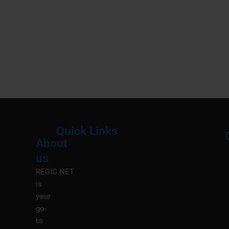
Quick Links
About
Menu
M
us
REGIC.NET
is
your
go-
to