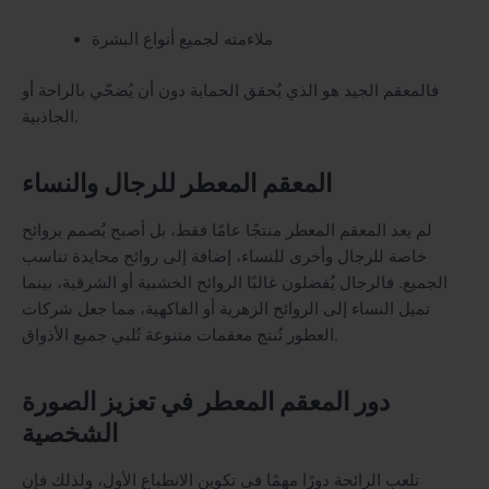
ملاءمته لجميع أنواع البشرة
فالمعقم الجيد هو الذي يُحقق الحماية دون أن يُضحّي بالراحة أو
الجاذبية.
المعقم المعطر للرجال والنساء
لم يعد المعقم المعطر منتجًا عامًا فقط، بل أصبح يُصمم بروائح
خاصة للرجال وأخرى للنساء، إضافة إلى روائح محايدة تناسب
الجميع. فالرجال يُفضلون غالبًا الروائح الخشبية أو الشرقية، بينما
تميل النساء إلى الروائح الزهرية أو الفاكهية، مما جعل شركات
العطور تُنتج معقمات متنوعة تُلبي جميع الأذواق.
دور المعقم المعطر في تعزيز الصورة
الشخصية
تلعب الرائحة دورًا مهمًا في تكوين الانطباع الأول، ولذلك فإن