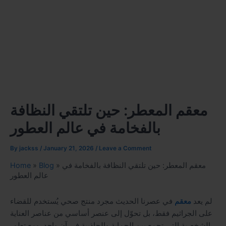
معقم المعطر: حين تلتقي النظافة
بالفخامة في عالم العطور
By
jackss
/
January 21, 2026
/
Leave a Comment
معقم المعطر: حين تلتقي النظافة بالفخامة في
»
Blog
»
Home
عالم العطور
لم يعد
معقم
في عصرنا الحديث مجرد منتج صحي يُستخدم للقضاء
على الجراثيم فقط، بل تحوّل إلى عنصر أساسي من عناصر العناية
الشخصية التي تجمع بين الحماية والجاذبية في آنٍ واحد. ومع تطور