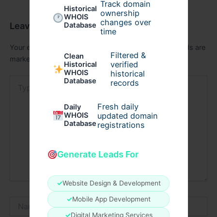
Track domain
Historical
ownership
WHOIS
changes over
Leave a Comment
Database
time
Your email address will not be published.
Required fields are
Filtered &
Clean
marked
*
verified
Historical
WHOIS
historical
Type
Database
records
here..
Fresh daily
Daily
WHOIS
updated domain
Database
registrations
Generate Leads For
✓
Website Design & Development
✓
Mobile App Development
Name*
✓
Digital Marketing Services