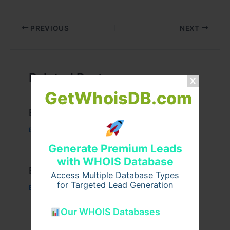
PREVIOUS
NEXT
Related Posts
GetWhoisDB.com
Example Post for WordPress
Business
/ By
admin00
Generate Premium Leads
with WHOIS Database
Example Post for WordPress
Access Multiple Database Types
for Targeted Lead Generation
Business
/ By
admin00
Our WHOIS Databases