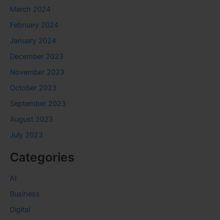
March 2024
February 2024
January 2024
December 2023
November 2023
October 2023
September 2023
August 2023
July 2023
Categories
AI
Business
Digital