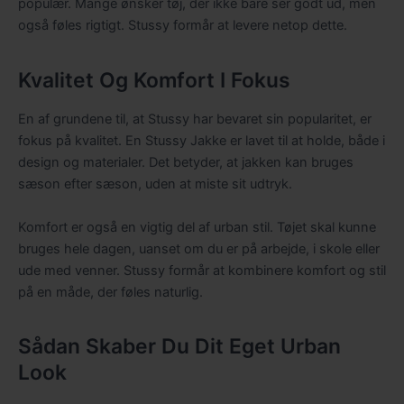
populær. Mange ønsker tøj, der ikke bare ser godt ud, men
også føles rigtigt. Stussy formår at levere netop dette.
Kvalitet Og Komfort I Fokus
En af grundene til, at Stussy har bevaret sin popularitet, er
fokus på kvalitet. En Stussy Jakke er lavet til at holde, både i
design og materialer. Det betyder, at jakken kan bruges
sæson efter sæson, uden at miste sit udtryk.
Komfort er også en vigtig del af urban stil. Tøjet skal kunne
bruges hele dagen, uanset om du er på arbejde, i skole eller
ude med venner. Stussy formår at kombinere komfort og stil
på en måde, der føles naturlig.
Sådan Skaber Du Dit Eget Urban
Look