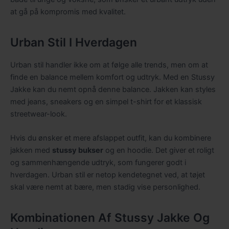
at gå på kompromis med kvalitet.
Urban Stil I Hverdagen
Urban stil handler ikke om at følge alle trends, men om at
finde en balance mellem komfort og udtryk. Med en Stussy
Jakke kan du nemt opnå denne balance. Jakken kan styles
med jeans, sneakers og en simpel t-shirt for et klassisk
streetwear-look.
Hvis du ønsker et mere afslappet outfit, kan du kombinere
jakken med
stussy bukser
og en hoodie. Det giver et roligt
og sammenhængende udtryk, som fungerer godt i
hverdagen. Urban stil er netop kendetegnet ved, at tøjet
skal være nemt at bære, men stadig vise personlighed.
Kombinationen Af Stussy Jakke Og