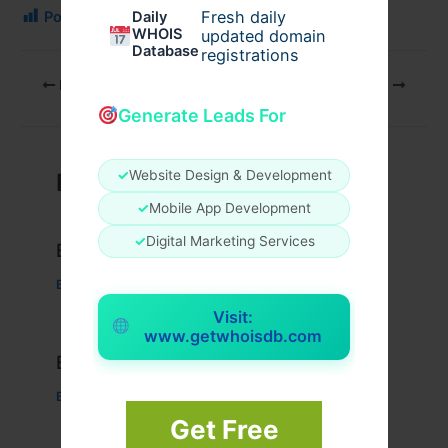
Fresh daily
Post Views:
153
Daily
WHOIS
updated domain
Database
registrations
PREVIOUS
NEXT
Generate Leads For
✓
Website Design & Development
Related Posts
✓
Mobile App Development
✓
Digital Marketing Services
Example Post for WordPress
Business
/ By
admin00
Visit:
www.getwhoisdb.com
Example Post for WordPress
Business
/ By
admin00
Get Free