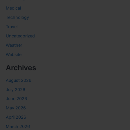
Medical
Technology
Travel
Uncategorized
Weather
Website
Archives
August 2026
July 2026
June 2026
May 2026
April 2026
March 2026