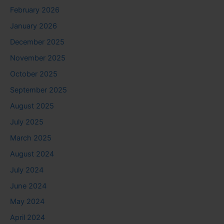
February 2026
January 2026
December 2025
November 2025
October 2025
September 2025
August 2025
July 2025
March 2025
August 2024
July 2024
June 2024
May 2024
April 2024