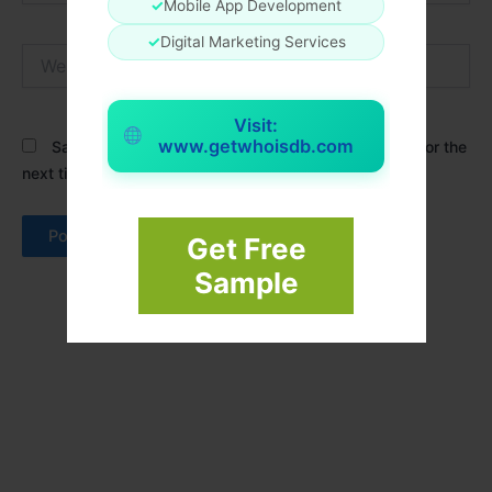
✓
Mobile App Development
✓
Digital Marketing Services
Website
Visit:
www.getwhoisdb.com
Save my name, email, and website in this browser for the
next time I comment.
Get Free
Sample