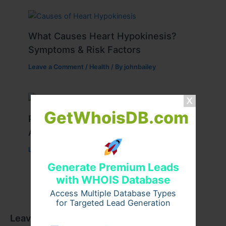
What Causes Heart Hypokinesis?
Symptoms & Risk Factors
Leave a Comment
/
Health
/ By
johnbailey
GetWhoisDB.com
Peptide Therapy in Wentzville: Anti-
Aging & Recovery Breakthrough
Leave a Comment
/
Health
/ By
tim20
Generate Premium Leads
with WHOIS Database
Access Multiple Database Types
for Targeted Lead Generation
Leave a Comment