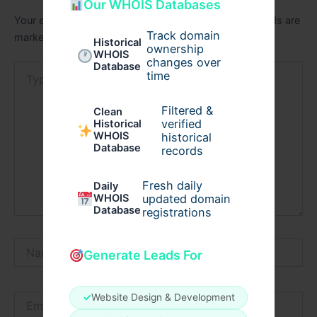
Our WHOIS Databases
Your email address will not be published.
Required fields are
Track domain
marked
*
Historical
ownership
WHOIS
changes over
Database
Type
time
here..
Filtered &
Clean
verified
Historical
WHOIS
historical
Database
records
Fresh daily
Daily
WHOIS
updated domain
Database
registrations
Name*
Generate Leads For
Email*
✓
Website Design & Development