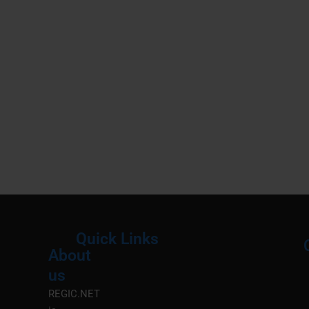
Quick Links
About
Menu
M
us
REGIC.NET